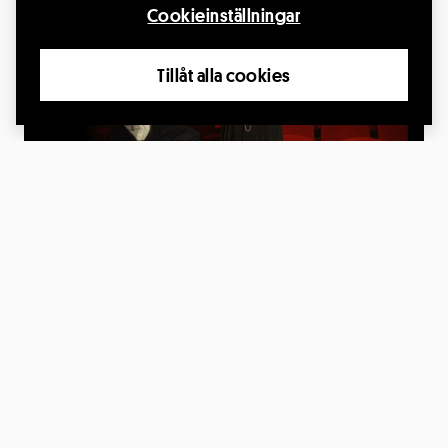
19
Cookieinställningar
SEP.
Tillåt alla cookies
Primadonnans död
19 sep. 2026, kl.15:00
Sjöbo Församlingshem, Salen, Sjöbo
Producent: Pontus Stenkvist
Läs mer
2
OKT.