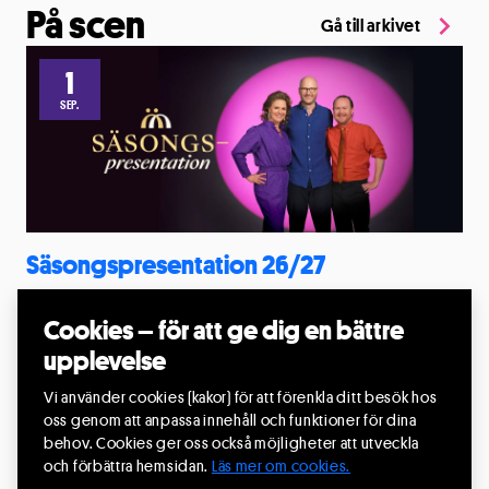
På scen
Gå till arkivet
1
SEP.
Säsongspresentation 26/27
1 sep. 2026, kl.19:00
Cookies – för att ge dig en bättre
Flora biografteater, Sjöbo
upplevelse
Producent: Malmö Opera
Vi använder cookies (kakor) för att förenkla ditt besök hos
Läs mer
oss genom att anpassa innehåll och funktioner för dina
behov. Cookies ger oss också möjligheter att utveckla
och förbättra hemsidan.
Läs mer om cookies.