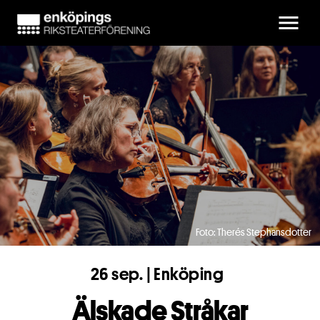
Skip to main content
Foto: Therés Stephansdotter
26 sep. | Enköping
Älskade Stråkar