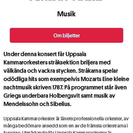
Musik
Om biljetter
Under denna konsert får Uppsala
Kammarorkesters stråksektion briljera med
välkända och vackra stycken. Stråkarna spelar
odödliga hits som exempelvis Mozarts Eine kleine
nachtmusik skriven 1787. På programmet står även
Griegs underbara Holbergsvit samt musik av
Mendelssohn och Sibelius.
Uppsala Kammarorkester är länets professionella orkester, av
många bedömare ansedd som en av de främsta orkestrarna i
Sverige. Utmärkande för Uppsala Kammarorkester är