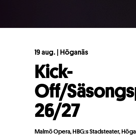
19 aug. | Höganäs
Kick-
Cookies 
Off/Säsongs
Vi använder cook
26/27
funktioner för d
hemsidan.
Läs m
Cookieinställninga
Malmö Opera, HBG:s Stadsteater, Höga