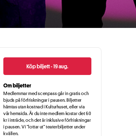
Köp biljett - 19 aug.
lse
Om biljetter
Medlemmar med scenpass går in gratis och
a innehåll och
bjuds på förfriskningar i pausen. Biljetter
örbättra
hämtas utan kostnad i Kulturhuset, eller via
vår hemsida. Är du inte medlem kostar det 60
kr i inträde, och det är inklusive förfriskningar
llåt alla cookies
i pausen. Vi ”lottar ut” teaterbiljetter under
kvällen.