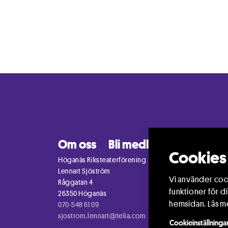
Om oss
Bli medlem
Kontakt
Höganäs Riksteaterförening
Lennart Sjöström
Råggatan 4
26350 Höganäs
070-548 61 09
sjostrom.lennart@telia.com