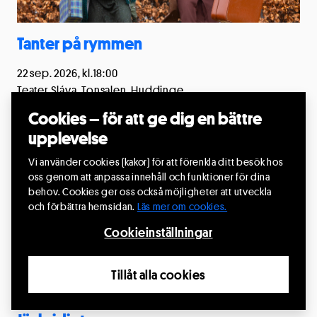
Tanter på rymmen
22 sep. 2026, kl.18:00
Teater Sláva, Tonsalen, Huddinge
Producent: Riksteatern
Cookies – för att ge dig en bättre
upplevelse
Läs mer
Vi använder cookies (kakor) för att förenkla ditt besök hos
oss genom att anpassa innehåll och funktioner för dina
behov. Cookies ger oss också möjligheter att utveckla
4
och förbättra hemsidan.
Läs mer om cookies.
OKT.
Cookieinställningar
Tillåt alla cookies