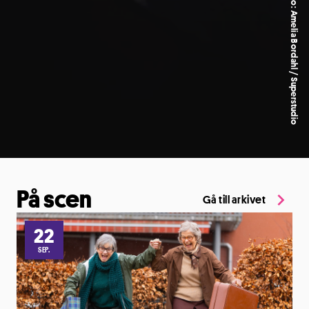
Euphoria. Foto: Amelia Bordahl / Superstudio
På scen
Gå till arkivet
22
SEP.