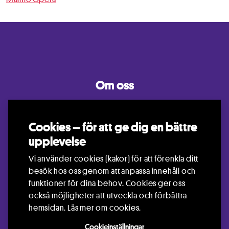
Om oss
Bli medlem
Kontakt
Cookies – för att ge dig en bättre
upplevelse
Mina sidor
Vi använder cookies (kakor) för att förenkla ditt
Klippans Riksteaterförening
besök hos oss genom att anpassa innehåll och
072-9426520
funktioner för dina behov. Cookies ger oss
klippan.riksteaterforening@gmail.com
också möjligheter att utveckla och förbättra
hemsidan.
Läs mer om cookies.
Cookieinställningar