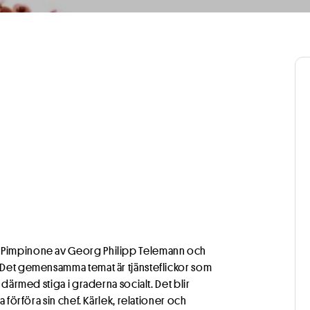
– för att ge dig en bättre uppleve
ies (kakor) för att förenkla ditt besök hos oss genom att anpass
ina behov. Cookies ger oss också möjligheter att utveckla och f
er om cookies.
r
Ti
: Pimpinone av Georg Philipp Telemann och
. Det gemensamma temat är tjänsteflickor som
 därmed stiga i graderna socialt. Det blir
a förföra sin chef. Kärlek, relationer och