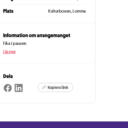
Plats
Kulturboxen, Lomma
Information om arrangemanget
Fika i pausen
Läs mer
Dela
Kopiera länk