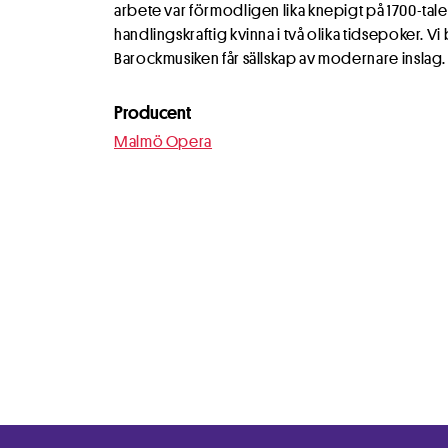
arbete var förmodligen lika knepigt på 1700-tal
handlingskraftig kvinna i två olika tidsepoker. V
Barockmusiken får sällskap av modernare inslag.
Producent
Malmö Opera