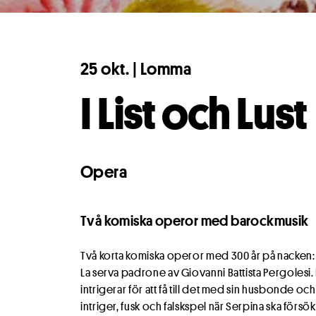
25 okt. | Lomma
I List och Lust
Cookies 
Vi använder cook
Opera
funktioner för d
hemsidan.
Läs m
Cookieinställninga
Två komiska operor med barockmusik
Två korta komiska operor med 300 år på nacken
La serva padrone av Giovanni Battista Pergolesi
intrigerar för att få till det med sin husbonde och
intriger, fusk och falskspel när Serpina ska försök