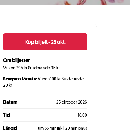
Köp biljett - 25 okt.
lse
Om biljetter
a innehåll och
Vuxen 295 kr Studerande 95 kr
örbättra
Scenpassförmån:
Vuxen 100 kr Studerande
20 kr
llåt alla cookies
Datum
25 oktober 2026
Tid
18:00
Längd
1 tim 55 min inkl. 20 min paus