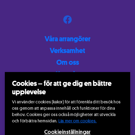
Våra arrangörer
Verksamhet
Om oss
Kontakt
Cookies – för att ge dig en bättre
Mina sidor
upplevelse
Vi använder cookies (kakor) för att förenkla ditt besök hos
oss genom att anpassa innehåll och funktioner för dina
behov. Cookies ger oss också möjligheter att utveckla
och förbättra hemsidan.
Läs mer om cookies.
Cookieinställningar