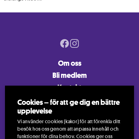
Om oss
Bli medlem
Kontakt
Mina sidor
Cookies – för att ge dig en bättre
Sölvesborgs Riksteaterförening
upplevelse
Lina Campbell
Vi använder cookies (kakor) för att förenkla ditt
Västranäsvägen 113-7
besök hos oss genom att anpassa innehåll och
29491 Sölvesborg
funktioner för dina behov. Cookies ger oss
solvesborg@riksteatern.se