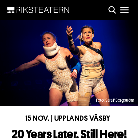
Skip to main content
Foto: Sara P Borgström
15 NOV. | UPPLANDS VÄSBY
20 Years Later, Still Here!