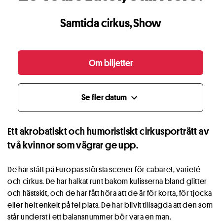
Samtida cirkus
,
Show
Om biljetter
Se fler datum
expand_more
Ett akrobatiskt och humoristiskt cirkusporträtt av
två kvinnor som vägrar ge upp.
De har stått på Europas största scener för cabaret, varieté
och cirkus. De har halkat runt bakom kulisserna bland glitter
och hästskit, och de har fått höra att de är för korta, för tjocka
eller helt enkelt på fel plats. De har blivit tillsagda att den som
står underst i ett balansnummer bör vara en man.