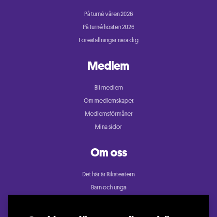
På turné våren 2026
På turné hösten 2026
Föreställningar nära dig
Medlem
Bli medlem
Om medlemskapet
Medlemsförmåner
Mina sidor
Om oss
Det här är Riksteatern
Barn och unga
Cullberg
Dans