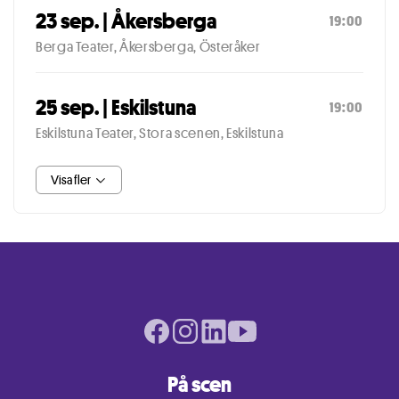
23 sep. | Åkersberga
19:00
Berga Teater, Åkersberga, Österåker
25 sep. | Eskilstuna
19:00
Eskilstuna Teater, Stora scenen, Eskilstuna
Visa fler
Facebook page
Instagram page
LinkedIn page
Youtube page
På scen