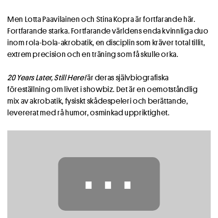
Men Lotta Paavilainen och Stina Kopra är fortfarande här.
Fortfarande starka. Fortfarande världens enda kvinnliga duo
inom rola-bola-akrobatik, en disciplin som kräver total tillit,
extrem precision och en träning som få skulle orka.
20 Years Later, Still Here!
är deras självbiografiska
föreställning om livet i showbiz. Det är en oemotståndlig
mix av akrobatik, fysiskt skådespeleri och berättande,
levererat med rå humor, osminkad uppriktighet.
⋯