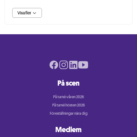
Visa fler
Facebook page
Instagram page
LinkedIn page
Youtube page
På scen
På turné våren 2026
På turné hösten 2026
Föreställningar nära dig
Medlem