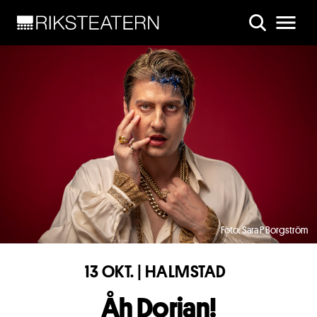
Skip to main content
Foto: Sara P Borgström
13 OKT. | HALMSTAD
Åh Dorian!