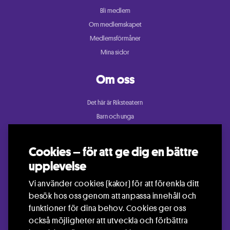
Bli medlem
Om medlemskapet
Medlemsförmåner
Mina sidor
Om oss
Det här är Riksteatern
Barn och unga
Cullberg
Dans
Cookies – för att ge dig en bättre
Konsert och festival
upplevelse
Riksteatern Crea
Vi använder cookies (kakor) för att förenkla ditt
Samtida cirkus
besök hos oss genom att anpassa innehåll och
Teater
funktioner för dina behov. Cookies ger oss
också möjligheter att utveckla och förbättra