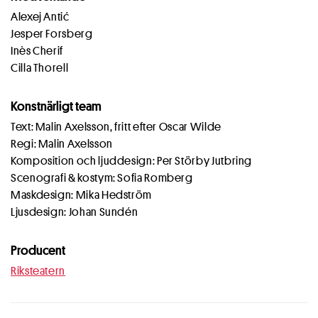
Alexej Antić
Jesper Forsberg
Inès Cherif
Cilla Thorell
Konstnärligt team
Text: Malin Axelsson, fritt efter Oscar Wilde
Regi: Malin Axelsson
Komposition och ljuddesign: Per Störby Jutbring
Scenografi & kostym: Sofia Romberg
Maskdesign: Mika Hedström
Ljusdesign: Johan Sundén
Producent
Riksteatern