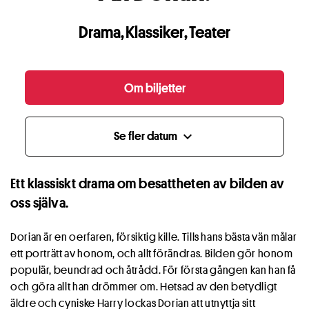
Drama
,
Klassiker
,
Teater
Om biljetter
Se fler datum
expand_more
Ett klassiskt drama om besattheten av bilden av
oss själva.
Dorian är en oerfaren, försiktig kille. Tills hans bästa vän målar
ett porträtt av honom, och allt förändras. Bilden gör honom
populär, beundrad och åtrådd. För första gången kan han få
och göra allt han drömmer om. Hetsad av den betydligt
äldre och cyniske Harry lockas Dorian att utnyttja sitt