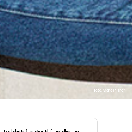
Foto: Märta Thisner
För biljettinformation till föreställningen