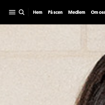
Hem
På scen
Medlem
Om os