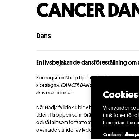
CANCER DA
Dans
En livsbejakande dansföreställning om at
Koreografen Nadja Hjorton har skapat ett solo som 
storslagna.
CANCER DANCE
är hennes egen berätt
Cookies 
skaver som mest.
När Nadja fyllde 40 blev hon teaterchef. Och sju
Vi använder cook
tiden. I kroppen som förändras, i rädslan, i kon
funktioner för d
också i allt som fortsatte att finnas i livet: ba
hemsidan.
Läs m
oväntade stunder av lycka mitt i kaoset.
Cookieinställninga