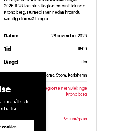
2026-11-28 kontakta Regionteatern Blekinge
Kronoberg. I turnéplanen nedan hittar du
samtliga föreställningar.
Datum
28 november 2026
Tid
18:00
Längd
1 tim
Plats
Lokstallarna, Stora, Karlshamn
lse
Arrangör
Regionteatern Blekinge
Kronoberg
a innehåll och
örbättra
Fler datum
Se turnéplan
lla cookies