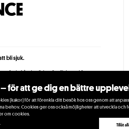
NCE
t bli sjuk.
rör sig från det riktigt nära till det verkligt
else. En maxad hyllning till livet, även när det
– för att ge dig en bättre uppleve
k i bröstcancer. Föreställningen tar avstamp i den
ies (kakor) för att förenkla ditt besök hos oss genom att anpass
trollförlusten och i cellerna som löper amok. Men
ina behov. Cookies ger oss också möjligheter att utveckla och f
rnen, vännerna, TikTok-danserna i vardagsrummet och
er om cookies.
r
Tillåt a