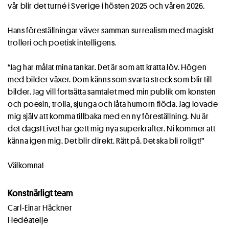
vår blir det turné i Sverige i hösten 2025 och våren 2026.
Hans föreställningar väver samman surrealism med magiskt
trolleri och poetisk intelligens.
“Jag har målat mina tankar. Det är som att kratta löv. Högen
med bilder växer. Dom känns som svarta streck som blir till
bilder. Jag vill fortsätta samtalet med min publik om konsten
och poesin, trolla, sjunga och låta humorn flöda. Jag lovade
mig själv att komma tillbaka med en ny föreställning. Nu är
det dags! Livet har gett mig nya superkrafter. Ni kommer att
känna igen mig. Det blir direkt. Rätt på. Det ska bli roligt!”
Välkomna!
Konstnärligt team
Carl-Einar Häckner
Hedéatelje