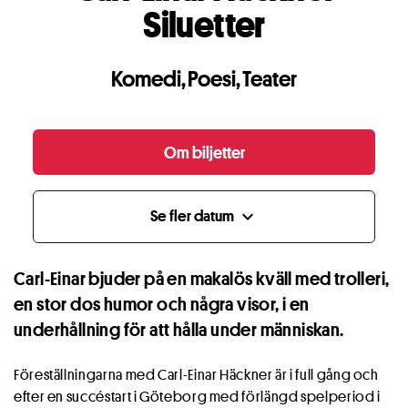
Siluetter
Komedi
,
Poesi
,
Teater
Om biljetter
Se fler datum
expand_more
Carl-Einar bjuder på en makalös kväll med trolleri,
en stor dos humor och några visor, i en
underhållning för att hålla under människan.
Föreställningarna med Carl-Einar Häckner är i full gång och
efter en succéstart i Göteborg med förlängd spelperiod i