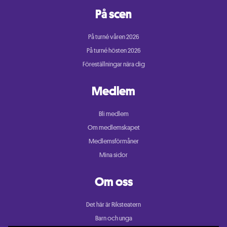
På scen
På turné våren 2026
På turné hösten 2026
Föreställningar nära dig
Medlem
Bli medlem
Om medlemskapet
Medlemsförmåner
Mina sidor
Om oss
Det här är Riksteatern
Barn och unga