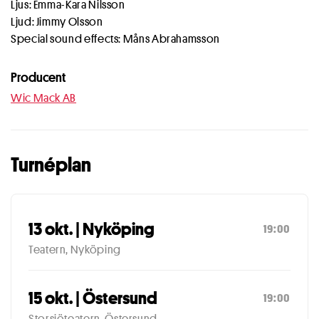
Ljus: Emma-Kara Nilsson
Ljud: Jimmy Olsson
Special sound effects: Måns Abrahamsson
Producent
Wic Mack AB
Turnéplan
13 okt. | Nyköping
19:00
Teatern, Nyköping
15 okt. | Östersund
19:00
Storsjöteatern, Östersund