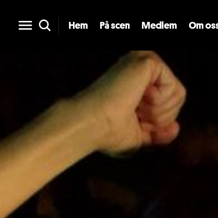
Hem
På scen
Medlem
Om os