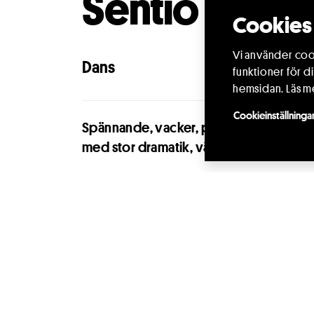
Sentio ergo
Cookies 
Vi använder cook
Dans
funktioner för d
hemsidan.
Läs m
Cookieinställninga
Spännande, vacker, poetisk och superl
med stor dramatik, värme och humor (4-
Vår nyaste nya är lekfull och publiknära med härl
möten, humor och värme. Om känsla, medkänsla,
känslobegåvning, olika känslodimensioner och vib
Följ med på en härlig och rolig känsloresa ge
publiken får omslutas av då de tillsammans me
mellan spännande projektioner på väg in till fö