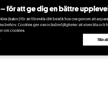
 sum
– för att ge dig en bättre uppleve
ies (kakor) för att förenkla ditt besök hos oss genom att anpass
ina behov. Cookies ger oss också möjligheter att utveckla och f
er om cookies.
r
Tillåt a
ativbeströdd föreställning om känslor
9 år)
igt stor dramatik, med fysiska känslosvall, intensiva
 gensvar, egen vilja, kommunikation
rationer, känslor som tar plats och vill bli mötta.
nom underbar bild- och musikvärld! Som även
d den integrerade ensemblen, upplever och rör sig
reställningen och i smygande avslutning på väg ut.