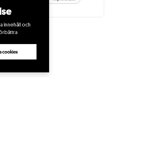
lse
a innehåll och
örbättra
lla cookies