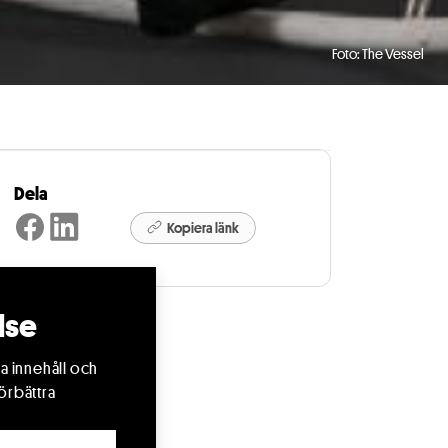
Foto: The Vessel
Dela
Kopiera länk
lse
a innehåll och
örbättra