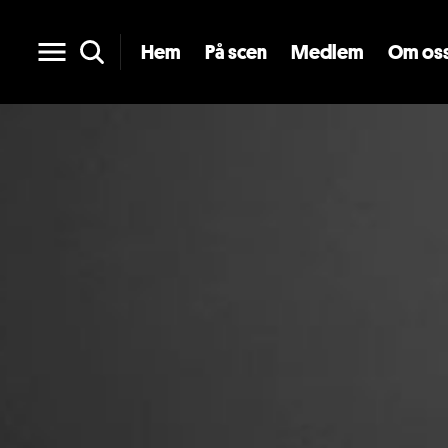
Hem
På scen
Medlem
Om os