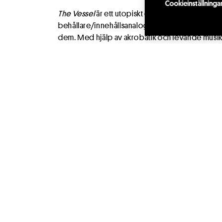
Cookieinställninga
The Vessel
är ett utopiskt cirkusprojekt som u
behållare/innehållsanalogin som ett sätt att få 
dem. Med hjälp av akrobatik och levande musik ut
de som individer färgas och sätter färg på hela
växelverkan.
The Vessel
presenteras av Kristianstads Teater
Cirkus Syd som en del av Southern Sweden Circu
Konstnärligt team
Sarah Lett
Gustaf Rosell
Mikkel Hobitz Filtenborg
Producent
The Vessel