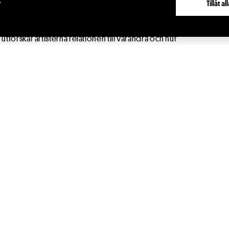
r
Tillåt a
tforskar identitetsbyggande och använder
barn att reflektera över vad som byggs upp inuti
forskar artisterna relationen till varandra och hur
 scenrummet och publiken i en konstant
förening i samarbete med Cirque arte diem och
s Festival.