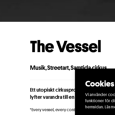
The Vessel
Musik
,
Streetart
,
Samtida cirkus
Cookies 
Ett utopiskt cirkusprojekt fullspäckat m
Vi använder cook
lyfter varandra till en färgstark resa.
funktioner för d
hemsidan.
Läs m
"Every vessel, every container, will only pour ou