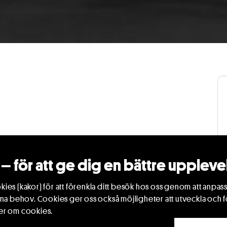
– för att ge dig en bättre uppleve
ed akrobatik och livemusik där artisterna
ies (kakor) för att förenkla ditt besök hos oss genom att anpass
ina behov. Cookies ger oss också möjligheter att utveckla och f
er om cookies.
t what is in it..." (Shaykh Abdullah Adhami)