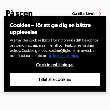
På scen
Gå till arkivet
Cookies – för att ge dig en bättre
28
upplevelse
OKT.
Vi använder cookies (kakor) för att förenkla ditt besök hos
oss genom att anpassa innehåll och funktioner för dina
behov. Cookies ger oss också möjligheter att utveckla
och förbättra hemsidan.
Läs mer om cookies.
Cookieinställningar
Herrelös
28 okt. 2026, kl.19:00
Tillåt alla cookies
Hammargården, Gnosjö
Producent: Riksteatern
Läs mer