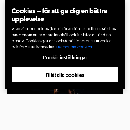
Väckelseföreställningen Avväxten
Cookies – för att ge dig en bättre
29 aug. 2026, kl.18:00
upplevelse
Seskarö Folkets Hus, Seskarö, Haparanda
Vi använder cookies (kakor) för att förenkla ditt besök hos
Producent: David Väyrynen med enskild firma
oss genom att anpassa innehåll och funktioner för dina
behov. Cookies ger oss också möjligheter att utveckla
Läs mer
och förbättra hemsidan.
Läs mer om cookies.
Cookieinställningar
2
Tillåt alla cookies
OKT.
InTension