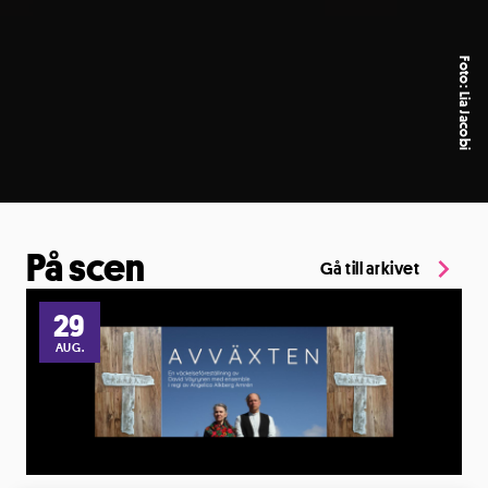
Foto: Lia Jacobi
På scen
Gå till arkivet
29
AUG.