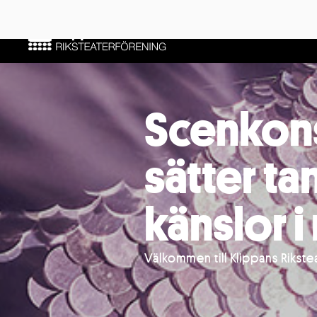
Scenkon
sätter ta
känslor i
Välkommen till Klippans Rikste