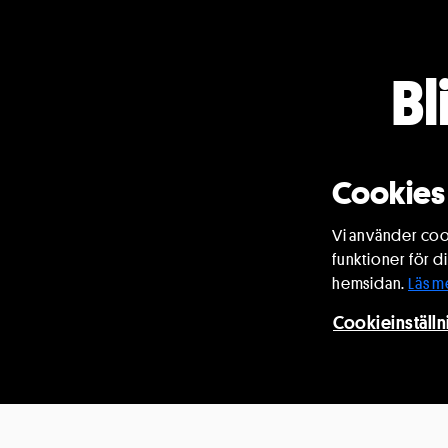
Bl
Medlemska
lokal