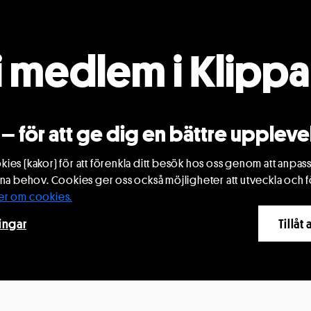
i medlem i Klipp
Riksteaterförenin
pet ger dig inte bara tillgång till scenkonst på d
a erbjudanden utan ger dig även förmåner i hela Sv
Bli medlem