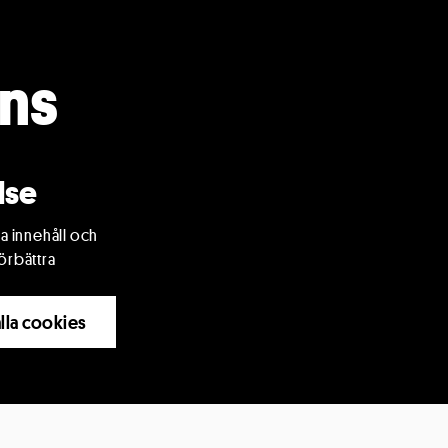
ans
g
in ort och
erige.