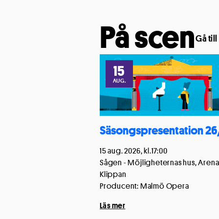
På scen
Gå till
Cookies 
15
AUG.
Vi använder cook
funktioner för d
hemsidan.
Läs m
Säsongspresentation 26
Cookieinställn
15 aug. 2026, kl.17:00
Sågen - Möjligheternas hus, Arena
Klippan
Producent: Malmö Opera
Läs mer