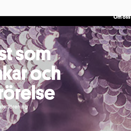
st som
nkar och
 rörelse
aterförening