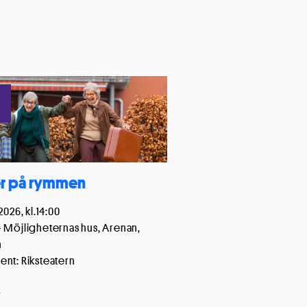
lse
.
a innehåll och
örbättra
er på rymmen
 alla cookies
2026, kl.14:00
 Möjligheternas hus, Arenan,
n
nt: Riksteatern
r