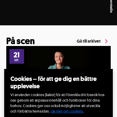
På scen
Gå till arkivet
21
SEP.
Cookies – för att ge dig en bättre
upplevelse
Vi använder cookies (kakor) för att förenkla ditt besök hos
Ett hjärta i dagens läge
oss genom att anpassa innehåll och funktioner för dina
behov. Cookies ger oss också möjligheter att utveckla
21 sep. 2026, kl.19:00
och förbättra hemsidan.
Läs mer om cookies.
CIK - Centrum för idrott och kultur, Scenen, Knivsta