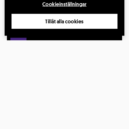
Cookieinställningar
Producent: Riksteatern
Läs mer
Tillåt alla cookies
19
OKT.
Den enfaldige mördaren
19 okt. 2026, kl.19:00
CIK - Centrum för idrott och kultur, Scenen, Knivsta
Producent: Riksteatern