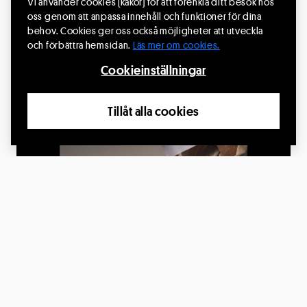
Vi använder cookies (kakor) för att förenkla ditt besök hos
oss genom att anpassa innehåll och funktioner för dina
behov. Cookies ger oss också möjligheter att utveckla
och förbättra hemsidan.
Läs mer om cookies.
30
Cookieinställningar
SEP.
Tillåt alla cookies
The Father av Florian Zeller
30 sep. 2026, kl.19:00
Kungsbacka Teater, Kungsbacka
Producent: Teater Trixter
Läs mer