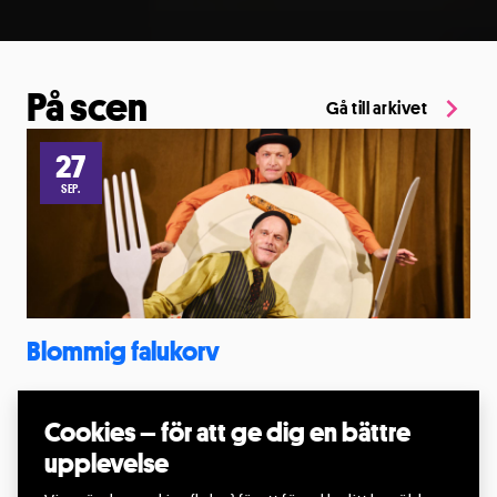
På scen
Gå till arkivet
27
SEP.
Blommig falukorv
27 sep. 2026, kl.13:00
Landa hembygdsgård, Landa, Kungsbacka
Cookies – för att ge dig en bättre
Producent: Big Wind
upplevelse
Läs mer