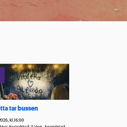
lse
a innehåll och
örbättra
tta tar bussen
 alla cookies
2026, kl.16:00
 Hus Angelstad, Salen, Angelstad,