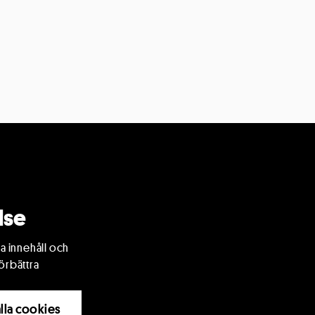
tern
in ort och