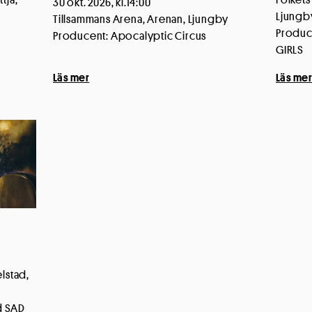
30 okt. 2026, kl.14:00
Ljungb
Tillsammans Arena, Arenan, Ljungby
Produc
Producent: Apocalyptic Circus
GIRLS
Läs mer
Läs me
lstad,
d SAD