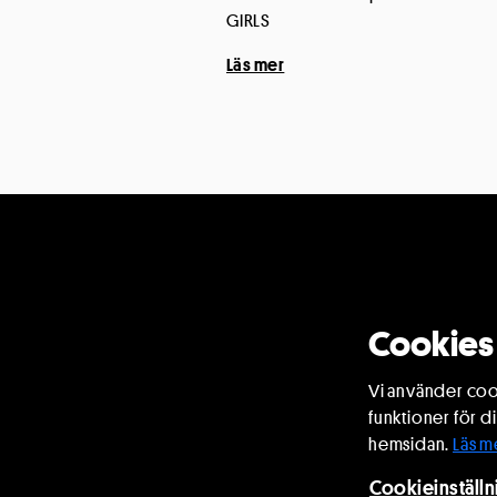
GIRLS
Läs mer
Bli
Medlemska