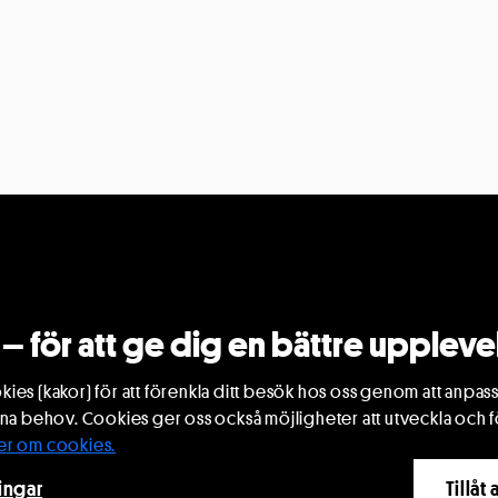
 medlem i Rikstea
Ljungby
pet ger dig inte bara tillgång till scenkonst på d