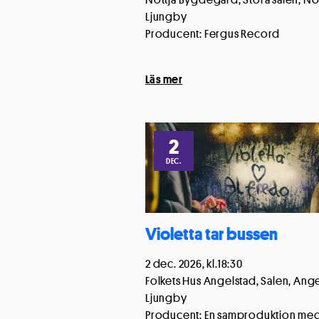
Ljungby
Producent: Fergus Record
Läs mer
2
DEC.
Violetta tar bussen
2 dec. 2026, kl.18:30
Folkets Hus Angelstad, Salen, Ange
Ljungby
Producent: En samproduktion me