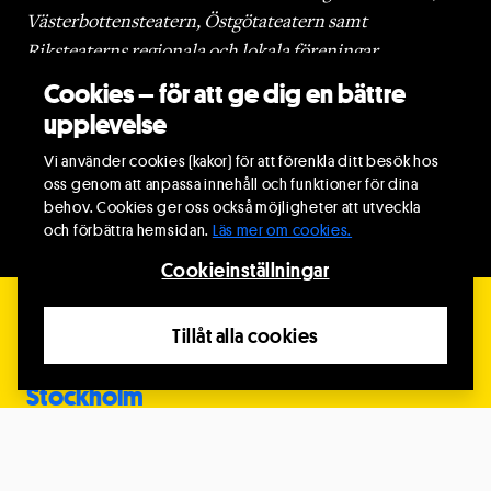
Västerbottensteatern, Östgötateatern samt
Riksteaterns regionala och lokala föreningar.
Cookies – för att ge dig en bättre
Välkommen till festivalen – på din plats i världen.
upplevelse
Vi använder cookies (kakor) för att förenkla ditt besök hos
About
REACT – Riksteatern's International Festival
in
oss genom att anpassa innehåll och funktioner för dina
English
behov. Cookies ger oss också möjligheter att utveckla
och förbättra hemsidan.
Läs mer om cookies.
Cookieinställningar
Festivalorter 2026
Tillåt alla cookies
Stockholm
Hos Riksteatern i Hallunda och på Orionteatern i
Stockholm.