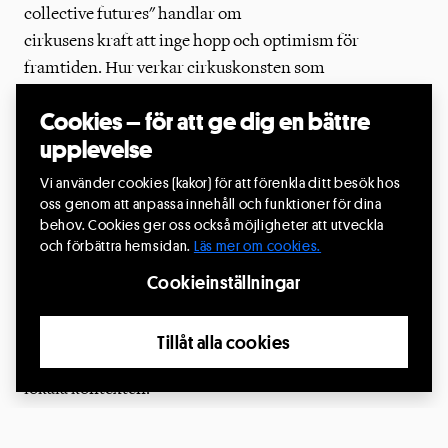
collective futures" handlar om
cirkusens kraft att inge hopp och optimism för
framtiden. Hur verkar cirkuskonsten som
transformerande och stärkande kollektiv kraft? Hur
Cookies – för att ge dig en bättre
bidrar cirkus till solidaritet, resiliens, omsorg,
upplevelse
demokrati? Temat utgår från Circostradas fyraåriga
projekt “VOICES” som lyfter lokala perspektiv och
Vi använder cookies (kakor) för att förenkla ditt besök hos
underrepresenterade röster.
oss genom att anpassa innehåll och funktioner för dina
behov. Cookies ger oss också möjligheter att utveckla
och förbättra hemsidan.
Läs mer om cookies.
De lokala värdarna Subtopia, Riksteatern och
Cookieinställningar
Cirkuscentrum bjuder därutöver in till ett panorama
över den svenska och nordiska cirkusscenen. Genom
föreställningar, möten, pitchpresentationer,
Tillåt alla cookies
studiebesök, samtal och mer ges fördjupad inblick i den
lokala kontexten.
Föreställningsprogram och andra aktiviteter kommer