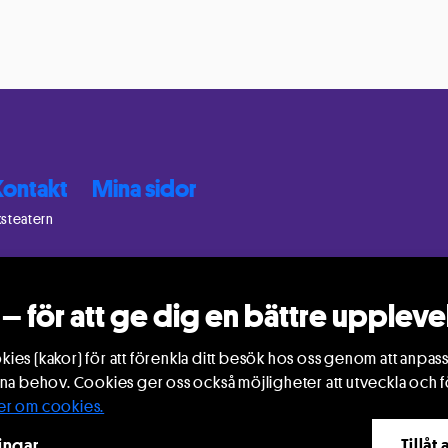
Kontakt
Mina sidor
ksteatern
– för att ge dig en bättre uppleve
ies (kakor) för att förenkla ditt besök hos oss genom att anpass
ina behov. Cookies ger oss också möjligheter att utveckla och f
er om cookies.
ingar
Tillåt