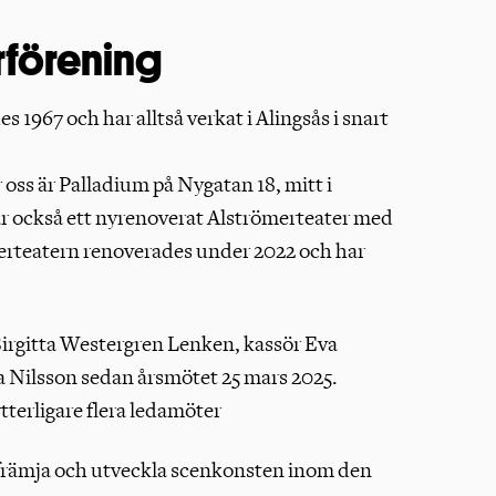
rförening
s 1967 och har alltså verkat i Alingsås i snart
 oss är Palladium på Nygatan 18, mitt i
ar också ett nyrenoverat Alströmerteater med
merteatern renoverades under 2022 och har
irgitta Westergren Lenken, kassör Eva
a Nilsson sedan årsmötet 25 mars 2025.
tterligare flera ledamöter
t främja och utveckla scenkonsten inom den