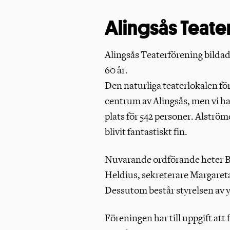
Alingsås Teate
Alingsås Teaterförening bildade
60 år.
Den naturliga teaterlokalen för
centrum av Alingsås, men vi h
plats för 542 personer. Alströ
blivit fantastiskt fin.
Nuvarande ordförande heter B
Heldius, sekreterare Margaret
Dessutom består styrelsen av y
Föreningen har till uppgift at