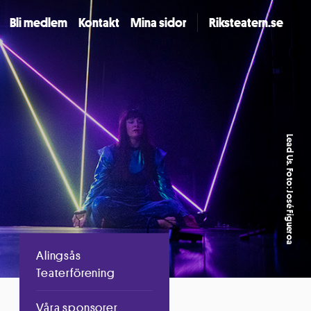
Bli medlem
Kontakt
Mina sidor
Riksteatern.se
Lead Us. Foto: José Figueroa
Alingsås
Teaterförening
Våra sponsorer