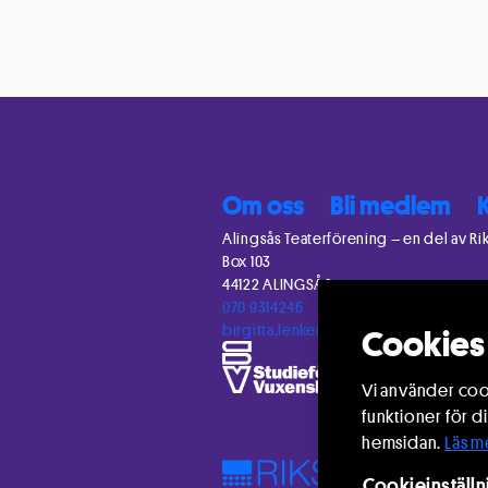
Om oss
Bli medlem
Alingsås Teaterförening – en del av Ri
Box 103
44122 ALINGSÅS
070 9314246
birgitta.lenken@gmail.com
Cookies 
Vi använder cook
funktioner för d
hemsidan.
Läs m
Cookieinställn