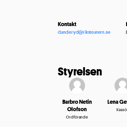
Kontakt
danderyd@riksteatern.se
Styrelsen
Barbro Netin
Lena Ge
Olofson
Kassö
Ordförande