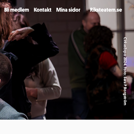
Bli medlem
Kontakt
Mina sidor
Riksteatern.se
CirkusExpo 2024. Foto: Sara P Borgström