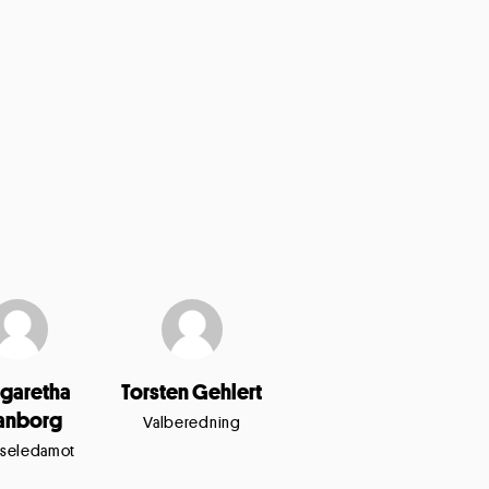
garetha
Torsten Gehlert
anborg
Valberedning
lseledamot