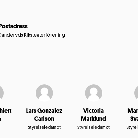
Postadress
Danderyds Riksteaterförening
hlert
Lars Gonzalez
Victoria
Mar
Carlson
Marklund
Sv
r
Styrelseledamot
Styrelseledamot
Styre