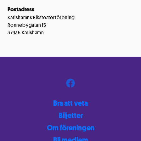
Postadress
Karlshamns Riksteaterförening
Ronnebygatan 15
37435 Karlshamn
Bra att veta
Biljetter
Om föreningen
Bli medlem