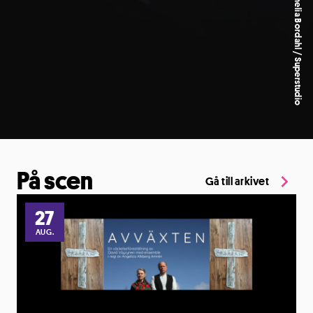
Euphoria. Foto: Amelia Bordahl / Superstudio
På scen
Gå till arkivet
27
AUG.