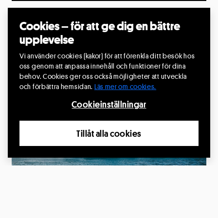
Väckelseföreställningen Avväxten
Cookies – för att ge dig en bättre
27 aug. 2026, kl.18:00
upplevelse
Folkets Hus, Vittangi, Kiruna
Vi använder cookies (kakor) för att förenkla ditt besök hos
Producent: David Väyrynen med enskild firma
oss genom att anpassa innehåll och funktioner för dina
behov. Cookies ger oss också möjligheter att utveckla
Läs mer
och förbättra hemsidan.
Läs mer om cookies.
Cookieinställningar
2
Tillåt alla cookies
NOV.
Älvarnas biografier