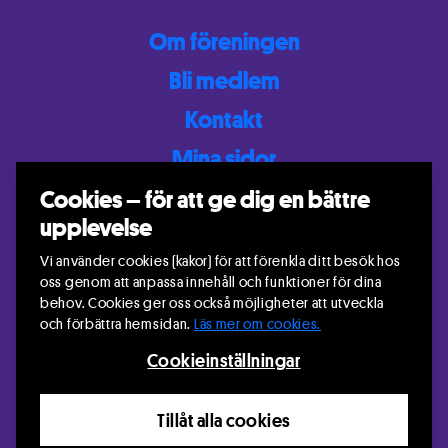
Om föreningen
Bli medlem
Kontakt
Mina sidor
Kristianstads Teaterförening – en del av Riksteatern
Cookies – för att ge dig en bättre
Kulturhuset Barbacka
upplevelse
29132 KRISTIANSTAD
044-12 58 20
Vi använder cookies (kakor) för att förenkla ditt besök hos
kristianstad.tf@riksteatern.se
oss genom att anpassa innehåll och funktioner för dina
behov. Cookies ger oss också möjligheter att utveckla
och förbättra hemsidan.
Läs mer om cookies.
Cookieinställningar
© Kristianstads Teaterförening – en del av Riksteatern 2026.
Tillåt alla cookies
Information om hur Riksteatern behandlar personuppgifter