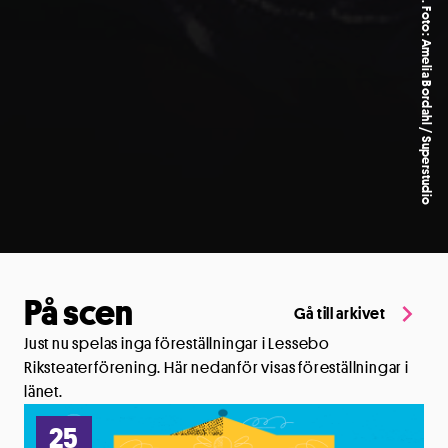
Euphoria. Foto: Amelia Bordahl / Superstudio
På scen
Gå till arkivet
Just nu spelas inga föreställningar i
Lessebo
Riksteaterförening
. Här nedanför visas föreställningar i
länet.
25