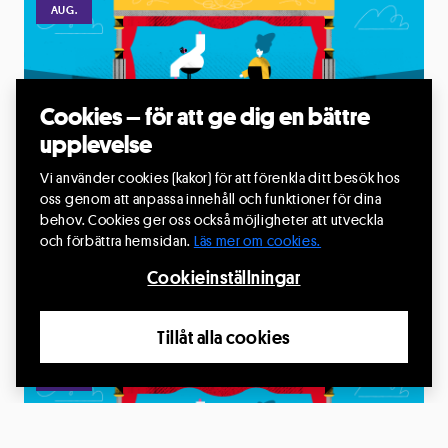
AUG.
Cookies – för att ge dig en bättre
upplevelse
Presentation av Repetoaren 26/27
Vi använder cookies (kakor) för att förenkla ditt besök hos
25 aug. 2026, kl.18:30
oss genom att anpassa innehåll och funktioner för dina
behov. Cookies ger oss också möjligheter att utveckla
Kulturhuset, Magnoliagården, Markaryd
och förbättra hemsidan.
Läs mer om cookies.
Läs mer
Cookieinställningar
Tillåt alla cookies
29
AUG.