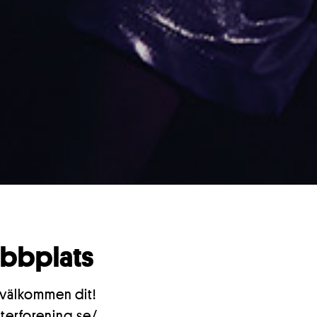
webbplats
 välkommen dit!
terforening.se/