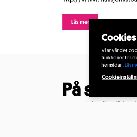
Läs mer
Cookies 
Vi använder cook
funktioner för d
hemsidan.
Läs m
Cookieinställn
På scen
Gå till
Just nu spelas inga föreställningar 
föreställningar i länet.
16
AUG.