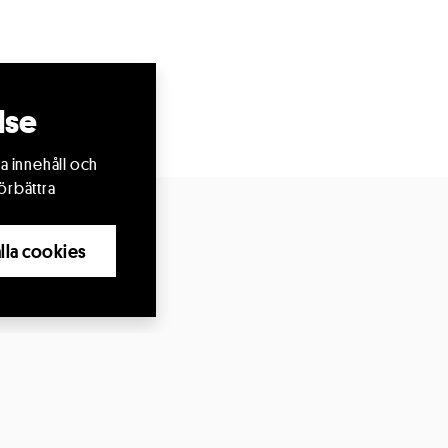
lse
a innehåll och
örbättra
 alla cookies