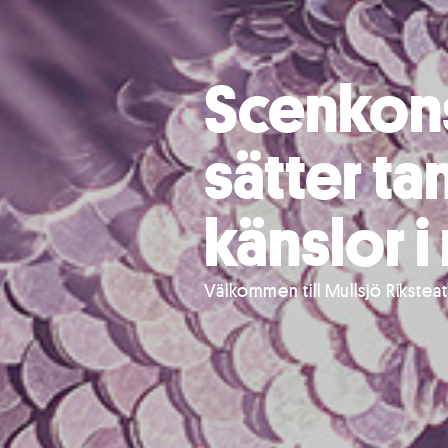
Scenkon
sätter ta
känslor i
Välkommen till Mullsjö Rikstea