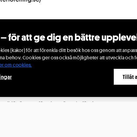
– för att ge dig en bättre uppleve
ies (kakor) för att förenkla ditt besök hos oss genom att anpass
ina behov. Cookies ger oss också möjligheter att utveckla och f
er om cookies.
ingar
Tillåt
 arkivet
i
Mullsjö Riksteaterförening
. Här nedanför visas
29
4
AUG.
SEP.