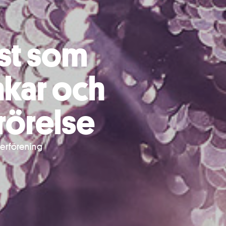
st som
nkar och
 rörelse
terförening