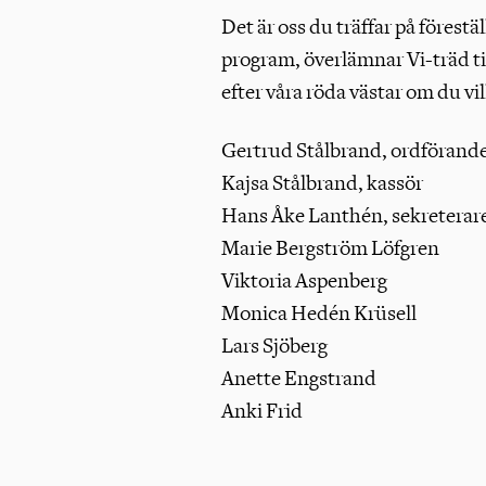
Det är oss du träffar på förestä
program, överlämnar Vi-träd ti
efter våra röda västar om du vil
Gertrud Stålbrand, ordförand
Kajsa Stålbrand, kassör
Hans Åke Lanthén, sekreterar
Marie Bergström Löfgren
Viktoria Aspenberg
Monica Hedén Krüsell
Lars Sjöberg
Anette Engstrand
Anki Frid