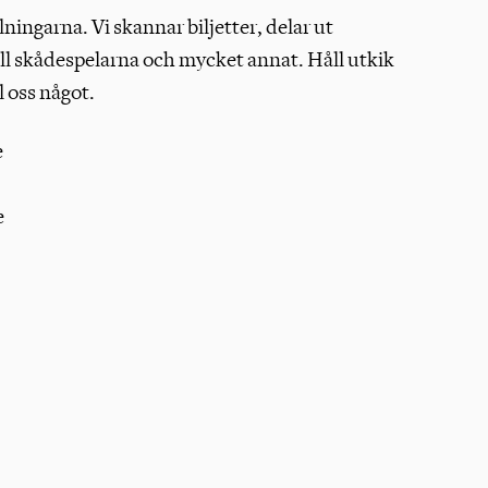
llningarna. Vi skannar biljetter, delar ut
ll skådespelarna och mycket annat. Håll utkik
l oss något.
e
e