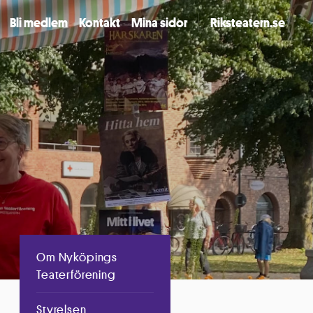
Bli medlem
Kontakt
Mina sidor
Riksteatern.se
Om Nyköpings
Teaterförening
Styrelsen