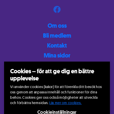
Om oss
Bli medlem
Kontakt
Mina sidor
Riksteatern i Krokoms kommun
Gunnar Rindå
Cookies – för att ge dig en bättre
Genvägen 3 D
upplevelse
83531 Krokom
+46 70 516 63 10
Vi använder cookies (kakor) för att förenkla ditt besök hos
krokom@riksteatern.se
oss genom att anpassa innehåll och funktioner för dina
behov. Cookies ger oss också möjligheter att utveckla
och förbättra hemsidan.
Läs mer om cookies.
Cookieinställningar