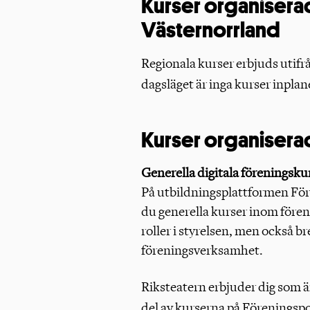
Kurser organisera
Västernorrland
Regionala kurser erbjuds utifr
dagsläget är inga kurser inplan
Kurser organisera
Generella digitala föreningsku
På utbildningsplattformen För
du generella kurser inom före
roller i styrelsen, men också b
föreningsverksamhet.
Riksteatern erbjuder dig som är
del av kurserna på Föreningspo