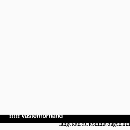
med andra? Då är Camp Rikstea
Under tre dagar, 4-6 september,
events. Allt från att planera o
en idé att bli verklighet. Du be
viktigaste är att du är nyfiken oc
På Camp Riksteatern får du hä
dig nya saker och skapa minn
praktiska övningar får du prova
når ut till folk och skapar en b
roliga kvällsaktiviteter också!
Kurs, mat, resa och boende är g
långt kan du komma dagen inna