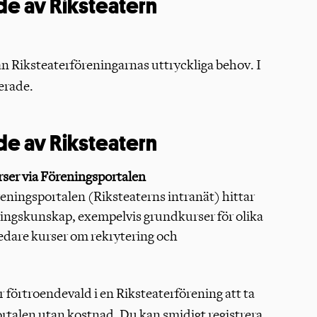
de av Riksteatern
ån Riksteaterföreningarnas uttryckliga behov. I
erade.
de av Riksteatern
rser via Föreningsportalen
eningsportalen (Riksteaterns intranät) hittar
ningskunskap, exempelvis grundkurser för olika
redare kurser om rekrytering och
 förtroendevald i en Riksteaterförening att ta
rtalen utan kostnad. Du kan smidigt registrera