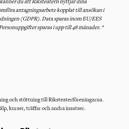
dkänner du att Riksteatern nyttjar dina
omföra antagningsarbete kopplat till ansökan i
rdningen (GDPR). Data sparas inom EU/EES
Personuppgifter sparas i upp till 48 månader. *
ning och stöttning till Riksteaterföreningarna.
älp, kurser, träffar och andra insatser.