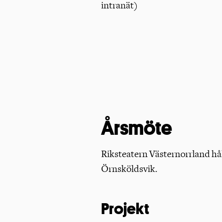
intranät)
Årsmöte
Riksteatern Västernorrland hål
Örnsköldsvik.
Projekt