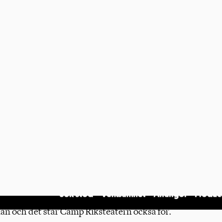
tern något för dig!
 får du testa hur det är att skapa och fixa
ch marknadsföra till att välkomna publik och få
höver inte ha gjort något liknande tidigare, det
h vill lära dig.
nga med andra unga kulturintresserade, lära
en tillsammans. Genom workshops och
 på allt från idéarbete och budget till hur man
ra upplevelse för publiken. Och självklart blir det
ratis för alla deltagare. Om du behöver resa
n och det står Camp Riksteatern också för.