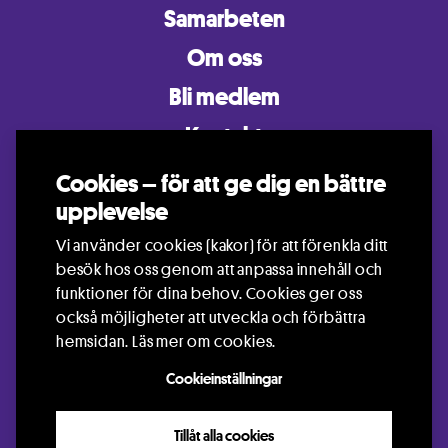
Samarbeten
Om oss
Bli medlem
Kontakt
Mina sidor
Cookies – för att ge dig en bättre
Trosa Riksteaterförening
upplevelse
Kerstin Åkerlund
Vi använder cookies (kakor) för att förenkla ditt
Västra Långgatan 24
besök hos oss genom att anpassa innehåll och
61935 Trosa
funktioner för dina behov. Cookies ger oss
kerstin.akerlund56@gmail.com
också möjligheter att utveckla och förbättra
hemsidan.
Läs mer om cookies.
Cookieinställningar
© Trosa Riksteaterförening 2026.
Information om hur Riksteatern
Tillåt alla cookies