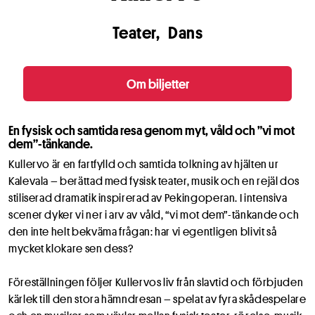
Teater
Dans
Om biljetter
En fysisk och samtida resa genom myt, våld och ”vi mot
dem”-tänkande.
Kullervo är en fartfylld och samtida tolkning av hjälten ur
Kalevala – berättad med fysisk teater, musik och en rejäl dos
stiliserad dramatik inspirerad av Pekingoperan. I intensiva
scener dyker vi ner i arv av våld, “vi mot dem”-tänkande och
den inte helt bekväma frågan: har vi egentligen blivit så
mycket klokare sen dess?
Föreställningen följer Kullervos liv från slavtid och förbjuden
kärlek till den stora hämndresan – spelat av fyra skådespelare