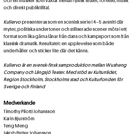
och en musiker som växlar mellan fysisk teater, rörelse, musik
och direkt publiktilltal.
Kullervo
presenteras som en scenisk serie i 4–5 avsnitt där
myter, politiska undertoner och stiliserade scener möts i ett
format som lika gärna lånar från dans och kampsport som från
klassisk dramatik. Resultatet: en upplevelse som både
underhåller och sticker lite där det känns.
Kullervo är en svensk-finsk samproduktion mellan Wusheng
Company och Långsjö Teater. Med stöd av Kulturrådet,
Region Stockholm, Stockholms stad och Kulturfonden för
Sverige och Finland
Medverkande
Timothy Pilotti Johansson
Karin Bjurström
Teng Meng
Jakob Petter Johansson