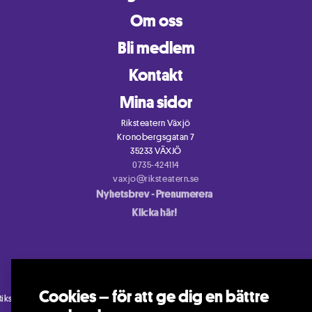
Om oss
Bli medlem
Kontakt
Mina sidor
Riksteatern Växjö
Kronobergsgatan 7
35233 VÄXJÖ
0735-424114
vaxjo@riksteatern.se
Cookies – för att ge dig en bättre
Riksteatern Växjö 2026.
Information om hur Riksteatern behandlar personuppgif