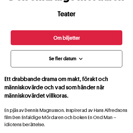
Teater
Om biljetter
Se fler datum
expand_more
Ett drabbande drama om makt, förakt och
människovärde och vad som händer när
människovärdet villkoras.
En pjäs av Dennis Magnusson. Inspirerad av Hans Alfredsons
film Den Enfaldige Mördaren och boken En Ond Man –
idiotens berättelse.