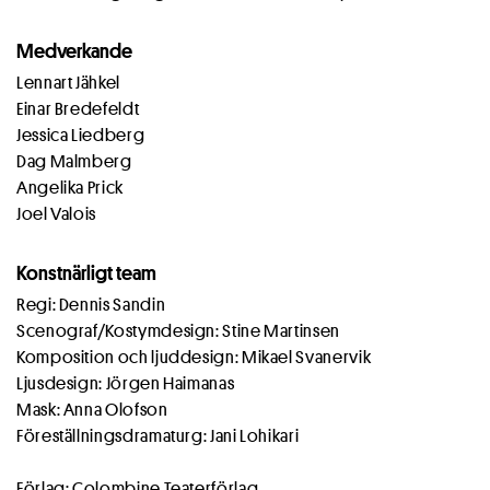
Medverkande
Lennart Jähkel
Einar Bredefeldt
Jessica Liedberg
Dag Malmberg
Angelika Prick
Joel Valois
Konstnärligt team
Regi: Dennis Sandin
Scenograf/Kostymdesign: Stine Martinsen
Komposition och ljuddesign: Mikael Svanervik
Ljusdesign: Jörgen Haimanas
Mask: Anna Olofson
Föreställningsdramaturg: Jani Lohikari
Förlag: Colombine Teaterförlag