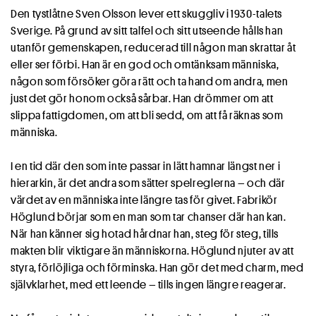
Den tystlåtne Sven Olsson lever ett skuggliv i 1930-talets
Sverige. På grund av sitt talfel och sitt utseende hålls han
utanför gemenskapen, reducerad till någon man skrattar åt
eller ser förbi. Han är en god och omtänksam människa,
någon som försöker göra rätt och ta hand om andra, men
just det gör honom också sårbar. Han drömmer om att
slippa fattigdomen, om att bli sedd, om att få räknas som
människa.
I en tid där den som inte passar in lätt hamnar längst ner i
hierarkin, är det andra som sätter spelreglerna – och där
värdet av en människa inte längre tas för givet. Fabrikör
Höglund börjar som en man som tar chanser där han kan.
När han känner sig hotad hårdnar han, steg för steg, tills
makten blir viktigare än människorna. Höglund njuter av att
styra, förlöjliga och förminska. Han gör det med charm, med
självklarhet, med ett leende – tills ingen längre reagerar.