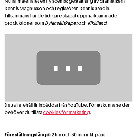
Nu får materialet en ny scenisk gestaltning av dramatikern
Dennis Magnusson och regissören Dennis Sandin.
Tillsammans har de tidigare skapat uppmärksammade
produktioner som
Dylansällskapet
och
Kikkiland
.
⋯
Detta innehåll är inbäddat från YouTube. För att kunna se den
behöver du tillåta
cookies för marketing
.
Föreställningslängd:
2 tim och 30 min inkl. paus