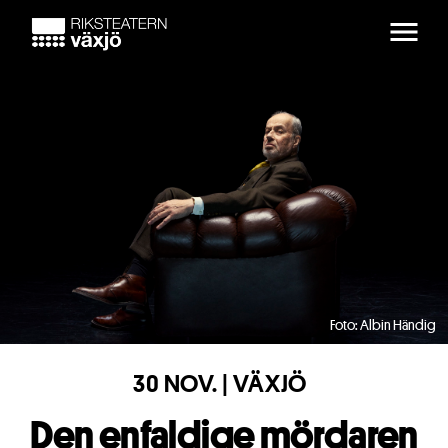
Skip to main content
Foto: Albin Händig
30 NOV. | VÄXJÖ
Den enfaldige mördaren