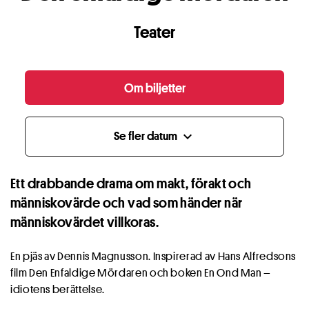
Teater
Om biljetter
Se fler datum
expand_more
Ett drabbande drama om makt, förakt och
människovärde och vad som händer när
människovärdet villkoras.
En pjäs av Dennis Magnusson. Inspirerad av Hans Alfredsons
film Den Enfaldige Mördaren och boken En Ond Man –
idiotens berättelse.