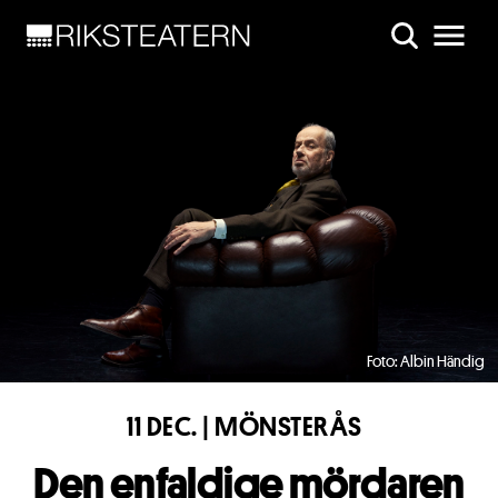
Skip to main content
Foto: Albin Händig
11 DEC. | MÖNSTERÅS
Den enfaldige mördaren