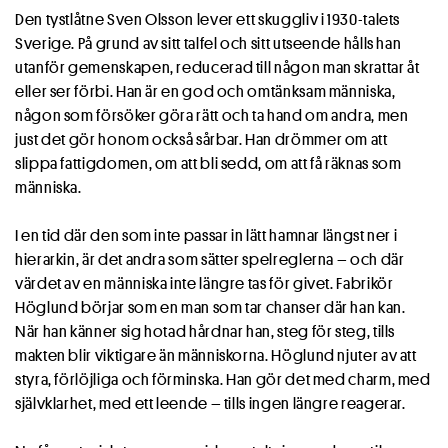
Den tystlåtne Sven Olsson lever ett skuggliv i 1930-talets
Sverige. På grund av sitt talfel och sitt utseende hålls han
utanför gemenskapen, reducerad till någon man skrattar åt
eller ser förbi. Han är en god och omtänksam människa,
någon som försöker göra rätt och ta hand om andra, men
just det gör honom också sårbar. Han drömmer om att
slippa fattigdomen, om att bli sedd, om att få räknas som
människa.
I en tid där den som inte passar in lätt hamnar längst ner i
hierarkin, är det andra som sätter spelreglerna – och där
värdet av en människa inte längre tas för givet. Fabrikör
Höglund börjar som en man som tar chanser där han kan.
När han känner sig hotad hårdnar han, steg för steg, tills
makten blir viktigare än människorna. Höglund njuter av att
styra, förlöjliga och förminska. Han gör det med charm, med
självklarhet, med ett leende – tills ingen längre reagerar.