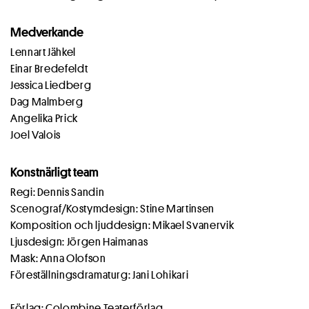
Medverkande
Lennart Jähkel
Einar Bredefeldt
Jessica Liedberg
Dag Malmberg
Angelika Prick
Joel Valois
Konstnärligt team
Regi: Dennis Sandin
Scenograf/Kostymdesign: Stine Martinsen
Komposition och ljuddesign: Mikael Svanervik
Ljusdesign: Jörgen Haimanas
Mask: Anna Olofson
Föreställningsdramaturg: Jani Lohikari
Förlag: Colombine Teaterförlag