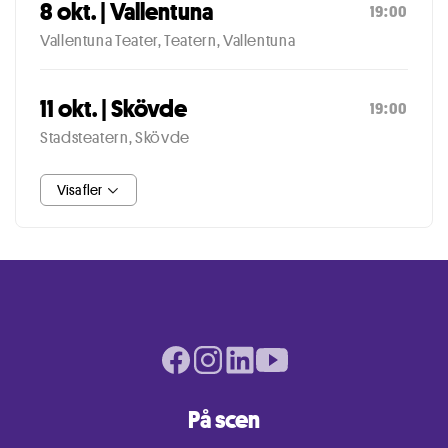
8 okt. | Vallentuna
19:00
Vallentuna Teater, Teatern, Vallentuna
11 okt. | Skövde
19:00
Stadsteatern, Skövde
Visa fler
Facebook page
Instagram page
LinkedIn page
Youtube page
På scen