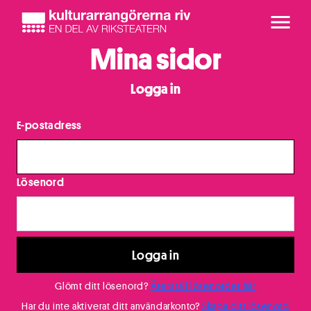
Mina sidor
Logga in
E-postadress
Lösenord
Logga in
Glömt ditt lösenord?
Återställ lösenordet här
Har du inte aktiverat ditt användarkonto?
Skapa ditt lösenord