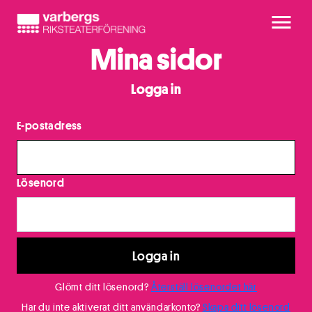
Mina sidor
Logga in
E-postadress
Lösenord
Logga in
Glömt ditt lösenord?
Återställ lösenordet här
Har du inte aktiverat ditt användarkonto?
Skapa ditt lösenord