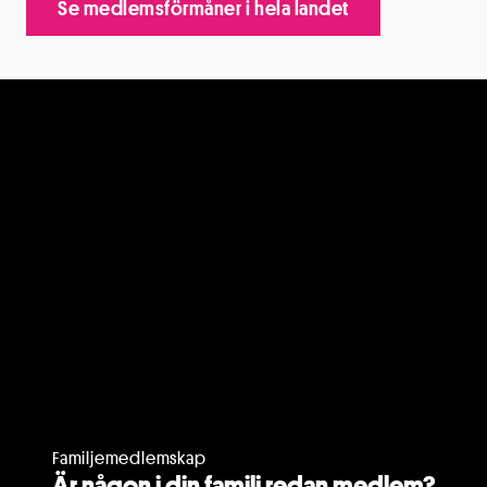
Se medlemsförmåner i hela landet
Familjemedlemskap
Är någon i din familj redan medlem?