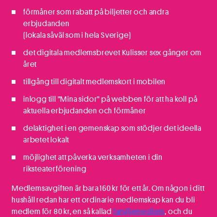
förmåner som rabatt på biljetter och andra
erbjudanden
(lokala såväl som i hela Sverige)
det digitala medlemsbrevet Kulisser sex gånger om
året
tillgång till digitalt medlemskort i mobilen
inlogg till ”Mina sidor” på webben för att ha koll på
aktuella erbjudanden och förmåner
delaktighet i en gemenskap som stödjer det ideella
arbetet lokalt
möjlighet att påverka verksamheten i din
riksteaterförening
Medlemsavgiften är bara 160 kr för ett år. Om någon i ditt
hushåll redan har ett ordinarie medlemskap kan du bli
medlem för 80 kr, en så kallad
familjemedlem
, och du