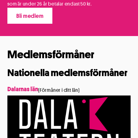
som är under 26 år betalar endast 50 kr.
Bli medlem
Medlemsförmåner
Nationella medlemsförmåner
Dalarnas län
(Förmåner i ditt län)