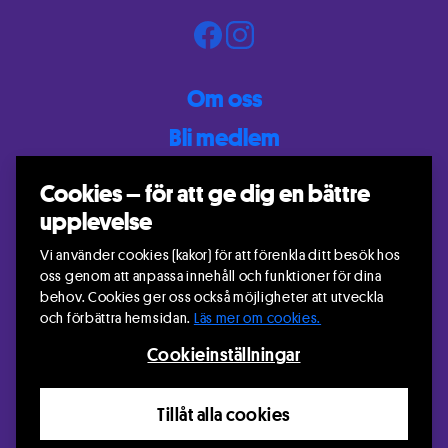
Om oss
Bli medlem
Kontakt
Cookies – för att ge dig en bättre
Mina sidor
upplevelse
Riksteatern Falun
Vi använder cookies (kakor) för att förenkla ditt besök hos
claesxpetersen@gmail.com
oss genom att anpassa innehåll och funktioner för dina
behov. Cookies ger oss också möjligheter att utveckla
och förbättra hemsidan.
Läs mer om cookies.
Cookieinställningar
© Riksteatern Falun 2026.
Information om hur Riksteatern
Tillåt alla cookies
behandlar personuppgifter