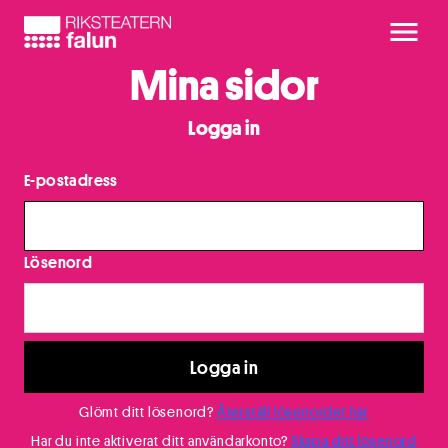
Mina sidor
Logga in
E-postadress
Lösenord
Logga in
Glömt ditt lösenord?
Återställ lösenordet här
Har du inte aktiverat ditt användarkonto?
Skapa ditt lösenord