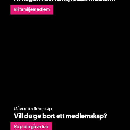
Bli familjemedlem
Gåvomedlemskap
Vill du ge bort ett medlemskap?
Köp din gåva här