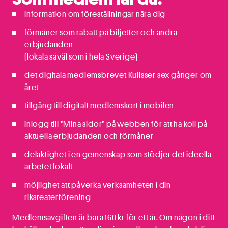
information om föreställningar nära dig
förmåner som rabatt på biljetter och andra
erbjudanden
(lokala såväl som i hela Sverige)
det digitala medlemsbrevet Kulisser sex gånger om
året
tillgång till digitalt medlemskort i mobilen
inlogg till ”Mina sidor” på webben för att ha koll på
aktuella erbjudanden och förmåner
delaktighet i en gemenskap som stödjer det ideella
arbetet lokalt
möjlighet att påverka verksamheten i din
riksteaterförening
Medlemsavgiften är bara 160 kr för ett år. Om någon i ditt