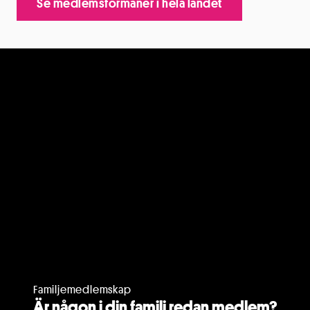
Se medlemsförmåner i hela landet
Familjemedlemskap
Är någon i din familj redan medlem?