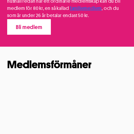
hushåll redan har ett ordinarie medlemskap kan du bli
medlem för 80 kr, en så kallad
familjemedlem
, och du
som är under 26 år betalar endast 50 kr.
Bli medlem
Medlemsförmåner