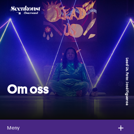
Lead Us. Foto: José Figueroa
Om oss
Meny