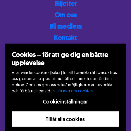
Biljetter
Om oss
Bli medlem
Kontakt
Mina sidor
Cookies – för att ge dig en bättre
Scenkonst Östersund – en del av Riksteatern
upplevelse
Residensgränd 10
83130 ÖSTERSUND
Vi använder cookies (kakor) för att förenkla ditt besök hos
info@scenkonstostersund.se
oss genom att anpassa innehåll och funktioner för dina
behov. Cookies ger oss också möjligheter att utveckla
och förbättra hemsidan.
Läs mer om cookies.
Cookieinställningar
© Scenkonst Östersund – en del av Riksteatern 2026.
Tillåt alla cookies
Information om hur Riksteatern behandlar personuppgifter