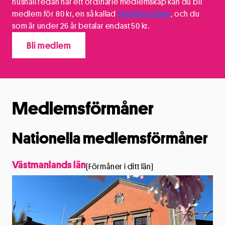
hushåll redan har ett ordinarie medlemskap kan du bli
medlem för 80 kr, en så kallad
familjemedlem
, och du
som är under 26 år betalar endast 50 kr.
Bli medlem
Medlemsförmåner
Nationella medlemsförmåner
Västmanlands län
(Förmåner i ditt län)