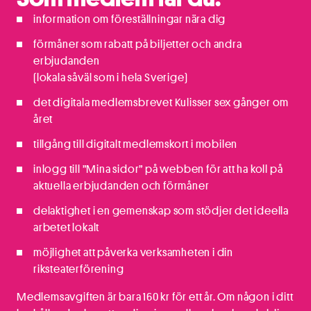
information om föreställningar nära dig
förmåner som rabatt på biljetter och andra
erbjudanden
(lokala såväl som i hela Sverige)
det digitala medlemsbrevet Kulisser sex gånger om
året
tillgång till digitalt medlemskort i mobilen
inlogg till ”Mina sidor” på webben för att ha koll på
aktuella erbjudanden och förmåner
delaktighet i en gemenskap som stödjer det ideella
arbetet lokalt
möjlighet att påverka verksamheten i din
riksteaterförening
Medlemsavgiften är bara 160 kr för ett år. Om någon i ditt