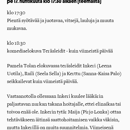
pe 17. huhtikuuta klo 17:30 alkaen (teemailta)
klo 17:30
Pientä syötävää ja juotavaa, vitsejä, lauluja ja muuta
mukavaa.
klo 18:30
komediaelokuva Teräsleidit - kuin viimeistä päivää
Pamela Tolan elokuvassa teräsleidit Inkeri (Leena
Uotila), Raili (Seela Sella) ja Kerttu (Sanna-Kaisa Palo)
seikkailevat kuin viimeistä päivää.
Vastaanotolla ollessaan Inkeri kuulee lääkärin
paljastavan nurkan takana hoitajalle, ettei elinaikaa tai
toivoa enää ole. Inkerin tytär Maija (Pirjo Lonka) ottaa
tehtäväkseen äitinsä saattohoitamisen vaikka väkisin,
mutta Inkerillä on muita suunnitelmia. Viimeisenä