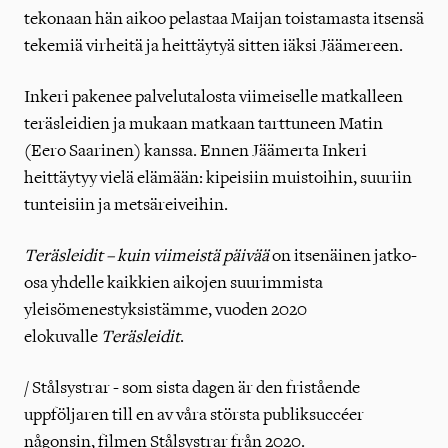
tekonaan hän aikoo pelastaa Maijan toistamasta itsensä
tekemiä virheitä ja heittäytyä sitten iäksi Jäämereen.
Inkeri pakenee palvelutalosta viimeiselle matkalleen
teräsleidien ja mukaan matkaan tarttuneen Matin
(Eero Saarinen) kanssa. Ennen Jäämerta Inkeri
heittäytyy vielä elämään: kipeisiin muistoihin, suuriin
tunteisiin ja metsäreiveihin.
Teräsleidit – kuin viimeistä päivää
on itsenäinen jatko-
osa yhdelle kaikkien aikojen suurimmista
yleisömenestyksistämme, vuoden 2020
elokuvalle
Teräsleidit
.
/
Stålsystrar - som sista dagen är den fristående
uppföljaren till en av våra största publiksuccéer
någonsin, filmen Stålsystrar från 2020.