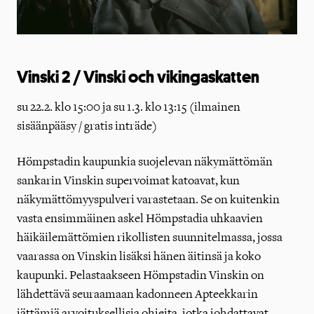
Vinski 2 / Vinski och vikingaskatten
su 22.2. klo 15:00 ja su 1.3. klo 13:15 (ilmainen
sisäänpääsy / gratis inträde)
Hömpstadin kaupunkia suojelevan näkymättömän
sankarin Vinskin supervoimat katoavat, kun
näkymättömyyspulveri varastetaan. Se on kuitenkin
vasta ensimmäinen askel Hömpstadia uhkaavien
häikäilemättömien rikollisten suunnitelmassa, jossa
vaarassa on Vinskin lisäksi hänen äitinsä ja koko
kaupunki. Pelastaakseen Hömpstadin Vinskin on
lähdettävä seuraamaan kadonneen Apteekkarin
jättämiä arvoituksellisia ohjeita, jotka johdattavat