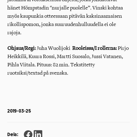
hänet Hömpstadin "nurjalle puolelle”. Vinski kohtaa
myös kaupunkia otteessaan pitävän kaksinaamaisen
rikollispomon, jonka suuruudenhulluudella ei ole
rajoja.
Ohjaus/Regi:
Juha Wuolijoki
Rooleissa/I rollerna:
Pirjo
Heikkilä, Kuura Rossi, Martti Suosalo, Jussi Vatanen,
Pihla Viitala. Pituus: 82 min.
Tekstitetty
ruotsiksi/textad på svenska.
2019-03-25
Dela: