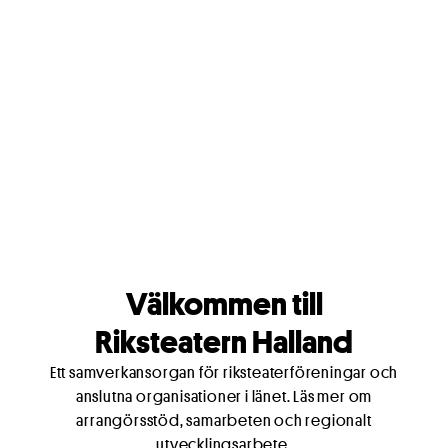
Höstens
scenkonstprogram i
Halland är här!
Välkommen att dyka ner i riksteaterföreningarna i
Hallands breda utbud av teater, dans, musikteater, cirkus
- som sträcker sig från Kungsbacka till Laholm.
Välkommen till
Riksteatern Halland
Ett samverkansorgan för riksteaterföreningar och
anslutna organisationer i länet. Läs mer om
arrangörsstöd, samarbeten och regionalt
utvecklingsarbete.