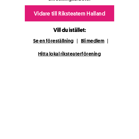
Vidare till Riksteatern Halland
Vill du istället:
Se en föreställning
|
Bli medlem
|
Hitta lokal riksteaterförening