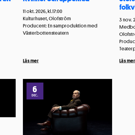
folk
ingar
Tillåt
11 okt. 2026, kl.17:00
Kulturhuset, Olofström
3 nov. 2
Producent: En samproduktion med
Medborg
Västerbottensteatern
Olofst
Produce
Teater
Läs mer
Läs me
6
DEC.