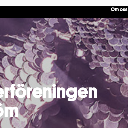
erföreningen
röm