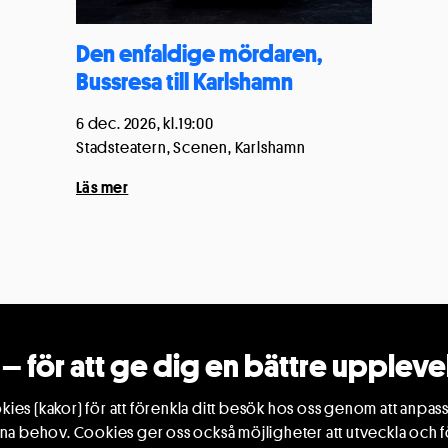
Den enfaldige mördaren,
Bussresa till Karlshamn
6 dec. 2026, kl.19:00
Stadsteatern, Scenen, Karlshamn
Läs mer
Bli medlem i