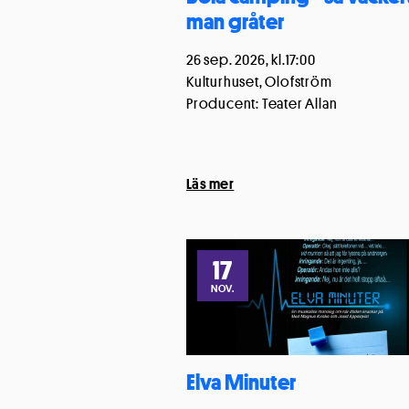
man gråter
Cookieinställn
26 sep. 2026, kl.17:00
Kulturhuset, Olofström
Producent: Teater Allan
Läs mer
17
NOV.
Elva Minuter