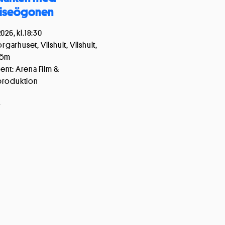
viseögonen
 alla cookies
026, kl.18:30
arhuset, Vilshult, Vilshult,
röm
nt: Arena Film &
produktion
r