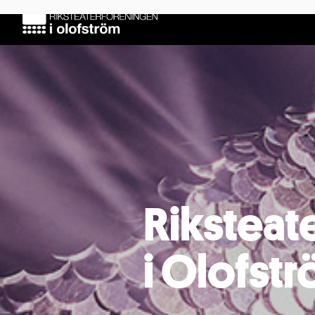
Riksteat
i Olofst