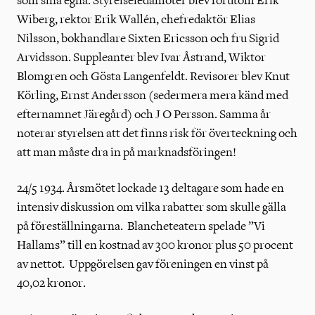
som sina egna. Styrelseledamöter blev förutom Erik
Wiberg, rektor Erik Wallén, chefredaktör Elias
Nilsson, bokhandlare Sixten Ericsson och fru Sigrid
Arvidsson. Suppleanter blev Ivar Åstrand, Wiktor
Blomgren och Gösta Langenfeldt. Revisorer blev Knut
Körling, Ernst Andersson (sedermera mera känd med
efternamnet Järegård) och J O Persson. Samma år
noterar styrelsen att det finns risk för överteckning och
att man måste dra in på marknadsföringen!
24/5 1934. Årsmötet lockade 13 deltagare som hade en
intensiv diskussion om vilka rabatter som skulle gälla
på föreställningarna. Blancheteatern spelade ”Vi
Hallams” till en kostnad av 300 kronor plus 50 procent
av nettot. Uppgörelsen gav föreningen en vinst på
40,02 kronor.