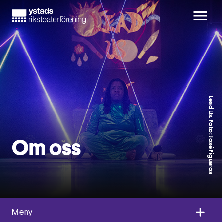
Lead Us. Foto: José Figueroa
Om oss
Meny