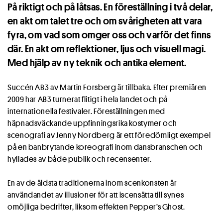
På riktigt och på låtsas. En föreställning i två delar,
en akt om talet tre och om svårigheten att vara
fyra, om vad som omger oss och varför det finns
där. En akt om reflektioner, ljus och visuell magi.
Med hjälp av ny teknik och antika element.
Succén AB3 av Martin Forsberg är tillbaka. Efter premiären
2009 har AB3 turnerat flitigt i hela landet och på
internationella festivaler. Föreställningen med
häpnadsväckande uppfinningsrika kostymer och
scenografi av Jenny Nordberg är ett föredömligt exempel
på en banbrytande koreografi inom dansbranschen och
hyllades av både publik och recensenter.
En av de äldsta traditionerna inom scenkonsten är
användandet av illusioner för att iscensätta till synes
omöjliga bedrifter, liksom effekten Pepper’s Ghost.