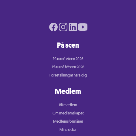
Facebook page
Instagram page
LinkedIn page
Youtube page
På scen
På turné våren 2026
På turné hösten 2026
Föreställningar nära dig
Medlem
Bli medlem
Om medlemskapet
Medlemsförmåner
Mina sidor