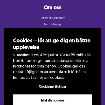
Om oss
Det här är Riksteatern
Barn och unga
Cullberg
Dans
Cookies – för att ge dig en bättre
Konsert och festival
upplevelse
Riksteatern Crea
Vi använder cookies (kakor) för att förenkla ditt
Samtida cirkus
besök hos oss genom att anpassa innehåll och
Teater
funktioner för dina behov. Cookies ger oss
också möjligheter att utveckla och förbättra
hemsidan.
Läs mer om cookies.
Cookieinställningar
Kontakt
Press
Arrangör
Jobba hos oss
Languages
Visselblåsning
Tillåt alla cookies
GDPR
Info om Cookies