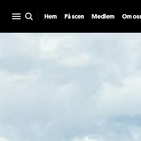
Hem
På scen
Medlem
Om os