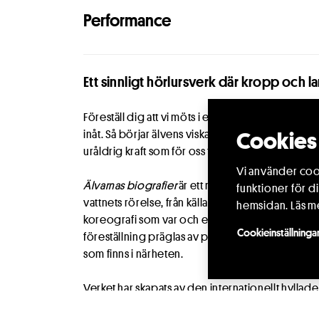
Performance
Ett sinnligt hörlursverk där kropp och 
Föreställ dig att vi möts i ett rum fyllt av dimm
Cookies 
inåt. Så börjar älvens viskande historia. Den 
uråldrig kraft som för oss framåt längs sin fåra.
Vi använder cook
Älvarnas biografier
är ett meditativt hörlursverk 
funktioner för d
vattnets rörelse, från källan till havet. Genom 
hemsidan.
Läs m
koreografi som var och en tolkar efter sin egen 
Cookieinställninga
föreställning präglas av platsen där den sker: 
som finns i närheten.
Verket har skapats av den internationellt hyllade
gränslandet mellan koreografi, ljudkonst och natu