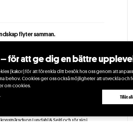
landskap flyter samman.
a. Vi tar på oss hörlurar och vänder uppmärksamheten
– för att ge dig en bättre uppleve
rör sig genom rummet som vatten genom sten, som en
ies (kakor) för att förenkla ditt besök hos oss genom att anpass
där upp till fyrtio personer tillsammans återskapar
ina behov. Cookies ger oss också möjligheter att utveckla och f
enkla rörelseinstruktioner formas en gemensam
er om cookies.
förmåga. Publiken blir en del av verket, och varje
r
Tillåt a
av de människor som deltar och av de vattendrag
 konstnärsduon Lundahl & Seitl och rör sig i
rupplevelse. Det är ett sinnligt, fysiskt och