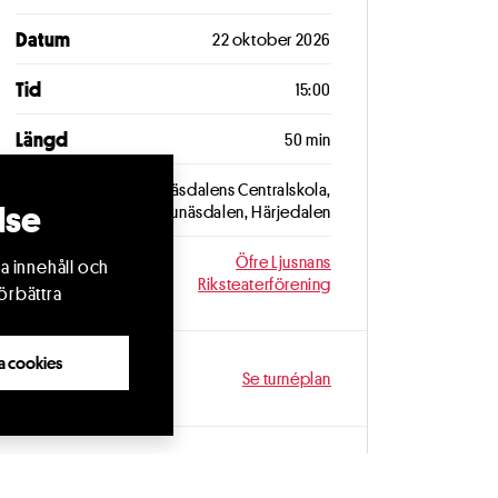
Datum
22 oktober 2026
Tid
15:00
Längd
50 min
Plats
Funäsdalens Centralskola,
lse
Funäsdalen, Härjedalen
Arrangör
Öfre Ljusnans
a innehåll och
Riksteaterförening
örbättra
lla cookies
Fler datum
Se turnéplan
Dela