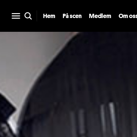
Hem
På scen
Medlem
Om os